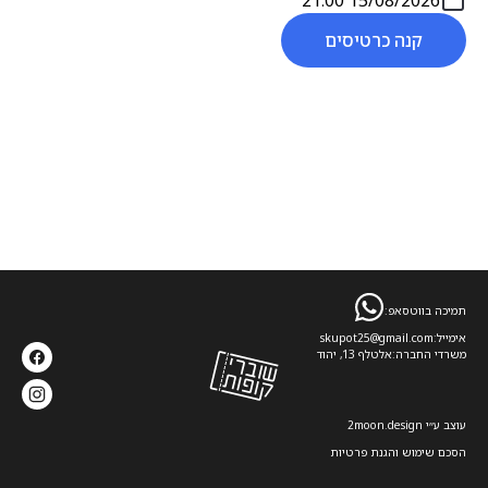
15/08/2026 21:00
קנה כרטיסים
תמיכה בווטסאפ:
אימייל:
skupot25@gmail.com
משרדי החברה:
אלטלף 13, יהוד
עוצב ע׳׳י 2moon.design
הסכם שימוש והגנת פרטיות