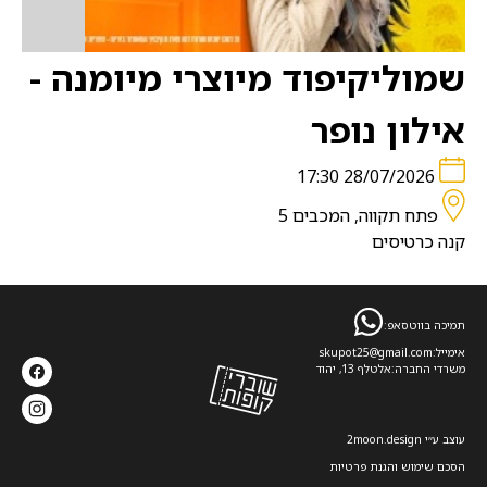
שמוליקיפוד מיוצרי מיומנה -
אילון נופר
28/07/2026 17:30
פתח תקווה, המכבים 5
קנה כרטיסים
תמיכה בווטסאפ:
אימייל:
skupot25@gmail.com
משרדי החברה:
אלטלף 13, יהוד
עוצב ע׳׳י 2moon.design
הסכם שימוש והגנת פרטיות