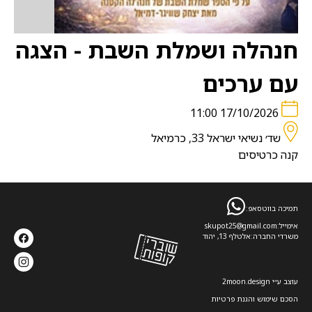
חנהלה ושמלת השבת - הצגה
עם ערכים
17/10/2026 11:00
שד׳ נשיאי ישראל 33, כרמיאל
קנה כרטיסים
תמיכה בווטסאפ:
אימייל:
skupot25@gmail.com
משרדי החברה:
אלטלף 13, יהוד
עוצב ע׳׳י 2moon.design
הסכם שימוש והגנת פרטיות