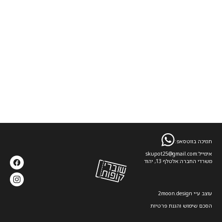
תמיכה בווטסאפ:
אימייל:
skupot25@gmail.com
משרדי החברה:
אלטלף 13, יהוד
עוצב ע׳׳י 2moon.design
הסכם שימוש והגנת פרטיות