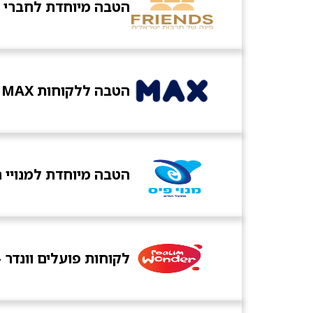
הטבה מיוחדת לחברי FRINDS - כרטיס ב-49 ש"ח
הטבה ללקוחות MAX כרטיס ב- 55 ש"ח (54 ש"ח הנחה לכרטיס)
הטבה מיוחדת למנויי 
לקוחות פועלים וונדר - כרטיס ב-65 