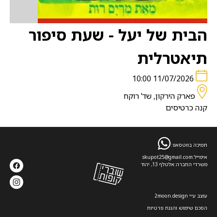
הבית של יעל - שעת סיפור
תיאטרלית
11/07/2026 10:00
פארק הירקון, שד' רוקח
קנה כרטיסים
תמיכה בווטסאפ:
אימייל:
skupot25@gmail.com
משרדי החברה:
אלטלף 13, יהוד
עוצב ע׳׳י 2moon.design
הסכם שימוש והגנת פרטיות