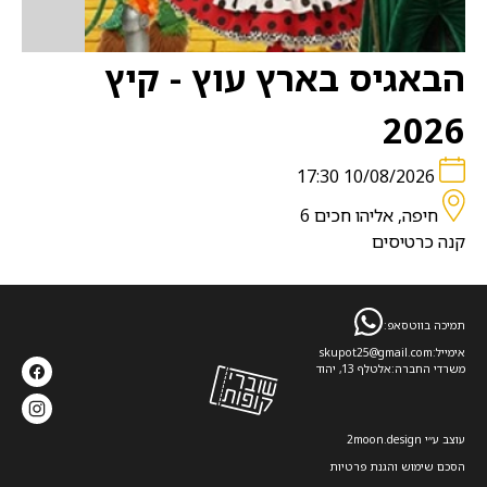
הבאגיס בארץ עוץ - קיץ
2026
10/08/2026 17:30
חיפה, אליהו חכים 6
קנה כרטיסים
תמיכה בווטסאפ:
אימייל:
skupot25@gmail.com
משרדי החברה:
אלטלף 13, יהוד
עוצב ע׳׳י 2moon.design
הסכם שימוש והגנת פרטיות