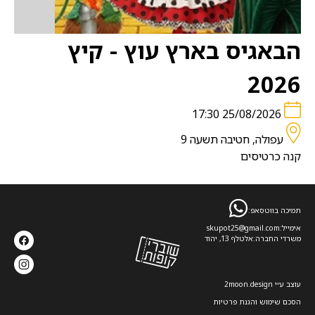
הבאגיס בארץ עוץ - קיץ
2026
25/08/2026 17:30
עפולה, חטיבה תשעה 9
קנה כרטיסים
תמיכה בווטסאפ:
אימייל:
skupot25@gmail.com
משרדי החברה:
אלטלף 13, יהוד
עוצב ע׳׳י 2moon.design
הסכם שימוש והגנת פרטיות