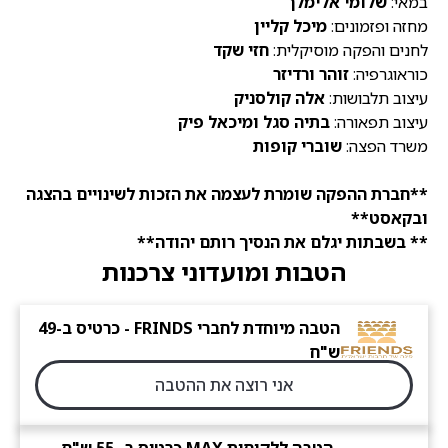
במאי:
שלומי אלימלך
מחזה ופזמונים:
מיכל קליין
לחנים והפקה מוסיקלית:
חזי שקד
כוראוגרפיה:
זוהר ורדיזר
עיצוב תלבושות:
אלה קולסניק
עיצוב תפאורה:
בתיה סגל ומיכאל פיק
משרד הפצה:
שוברי קופות
**חברת ההפקה שומרת לעצמה את הזכות לשינויים בהצגה
ובקאסט**
** בשבתות יגלם את הנסיך רותם יהודה**
הטבות ומועדוני צרכנות
הטבה מיוחדת לחברי FRINDS - כרטיס ב-49
ש"ח
אני רוצה את ההטבה