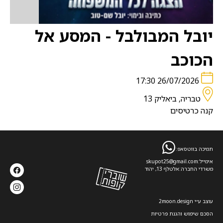
יובל המבולבל - המסע אל
הכוכב
26/07/2026 17:30
טבריה, ביאליק 13
קנה כרטיסים
תמיכה בווטסאפ:
אימייל:
skupot25@gmail.com
משרדי החברה:
אלטלף 13, יהוד
עוצב ע׳׳י 2moon.design
הסכם שימוש והגנת פרטיות