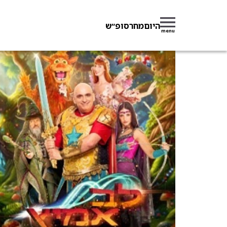
היום
מחר
סופ״ש
menu