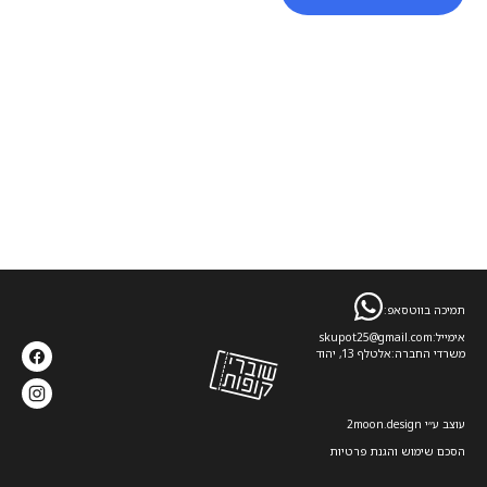
תמיכה בווטסאפ:
אימייל:
skupot25@gmail.com
משרדי החברה:
אלטלף 13, יהוד
עוצב ע׳׳י 2moon.design
הסכם שימוש והגנת פרטיות