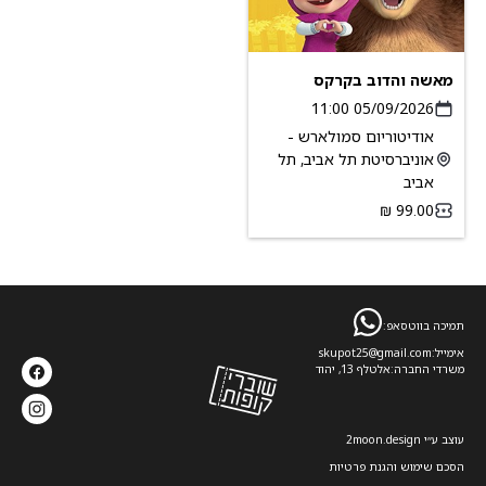
מאשה והדוב בקרקס
05/09/2026 11:00
אודיטוריום סמולארש -
אוניברסיטת תל אביב, תל
אביב
תמיכה בווטסאפ:
אימייל:
skupot25@gmail.com
משרדי החברה:
אלטלף 13, יהוד
עוצב ע׳׳י 2moon.design
הסכם שימוש והגנת פרטיות