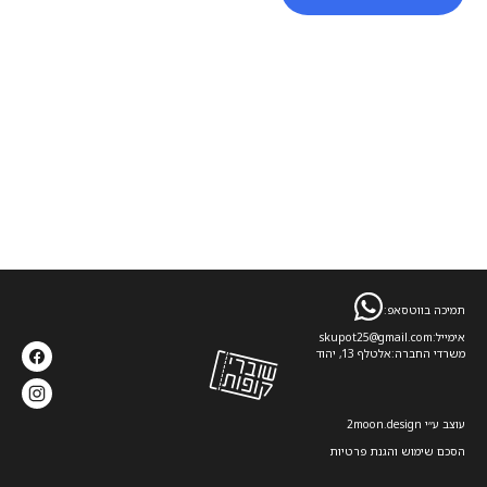
תמיכה בווטסאפ:
אימייל:
skupot25@gmail.com
משרדי החברה:
אלטלף 13, יהוד
עוצב ע׳׳י 2moon.design
הסכם שימוש והגנת פרטיות