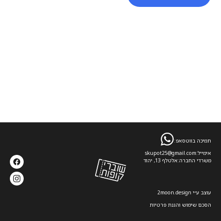
תמיכה בווטסאפ:
אימייל:
skupot25@gmail.com
משרדי החברה:
אלטלף 13, יהוד
עוצב ע׳׳י 2moon.design
הסכם שימוש והגנת פרטיות