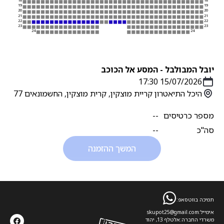
18
18
19
19
20
20
21
21
22
22
23
23
24
24
יובל המבולבל - המסע אל הכוכב
15/07/2026 17:30
היכל התיאטרון קריית מוצקין, קרית מוצקין, החשמונאים 77
מספר כרטיסים
--
סה''כ
--
המשך ההזמנה
תמיכה בווטסאפ:
אימייל:
skupot25@gmail.com
משרדי החברה:
אלטלף 13, יהוד