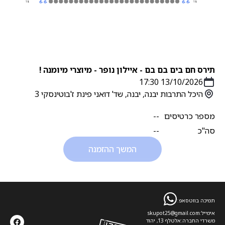
18
18
תירס חם בים בם בם - איילון נופר - מיוצרי מיומנה !
13/10/2026 17:30
היכל התרבות יבנה, יבנה, שד' דואני פינת ז'בוטינסקי 3
מספר כרטיסים
--
סה''כ
--
המשך ההזמנה
תמיכה בווטסאפ:
אימייל:
skupot25@gmail.com
משרדי החברה:
אלטלף 13, יהוד