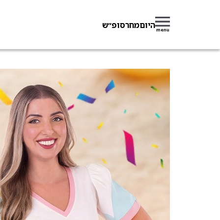
היום
מחר
סופ״ש
menu