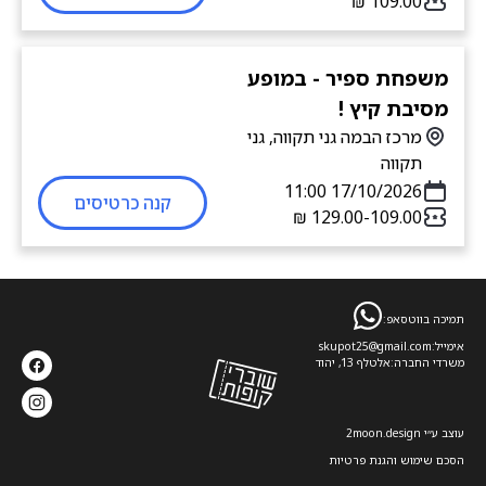
משפחת ספיר - במופע
מסיבת קיץ !
מרכז הבמה גני תקווה, גני
תקווה
17/10/2026 11:00
קנה כרטיסים
109.00-‏129.00 ‏₪
תמיכה בווטסאפ:
אימייל:
skupot25@gmail.com
משרדי החברה:
אלטלף 13, יהוד
עוצב ע׳׳י 2moon.design
הסכם שימוש והגנת פרטיות